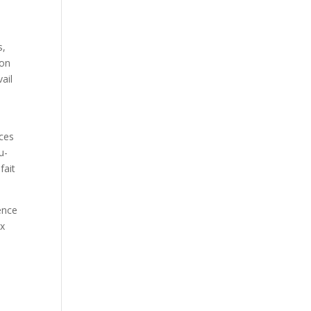
s,
 on
ail
nces
u-
fait
ience
ux