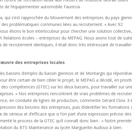
te de l’équipementier automobile Faurecia.
ecia, qui s’est rapprochée du Mouvement des entreprises du pays gienn
ur des problématiques communes liées au recrutement. « Avec 92
nous étions le bon interlocuteur pour chercher une solution collective
et Relations écoles – entreprises du MEPAG. Nous avons tout de suit
de recrutement identiques, il était donc très intéressant de travailler
’œuvre des entreprises locales
les bassins d’emploi du bassin giennois et de Montargis qui répondrai
ur être certain de bien cibler le projet, le MEPAG a décidé, en priorit
et des compétences (GTEC) sur les deux bassins, pour travailler sur un
reprises. « Nos entreprises rencontrent de vrais problèmes de recrut
nce, en conduite de lignes de production, commente Gérard Cloix. Il é
ression des besoins des entreprises, puis d’identifier les formations 
de sérieux et d’efficace que si l’on part d’une expression précise des
enté le process de la GTEC qu’il connaît donc bien : « Notre premiè
création du BTS Maintenance au lycée Marguerite-Audoux à Gien.