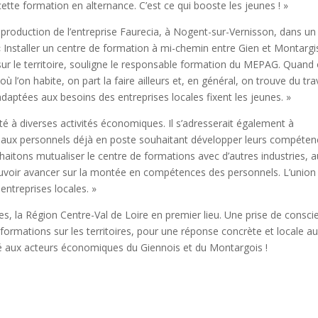
ette formation en alternance. C’est ce qui booste les jeunes ! »
e production de l’entreprise Faurecia, à Nogent-sur-Vernisson, dans un
Installer un centre de formation à mi-chemin entre Gien et Montargi
 sur le territoire, souligne le responsable formation du MEPAG. Quand
 l’on habite, on part la faire ailleurs et, en général, on trouve du trav
adaptées aux besoins des entreprises locales fixent les jeunes. »
té à diverses activités économiques. Il s’adresserait également à
ssi aux personnels déjà en poste souhaitant développer leurs compéte
haitons mutualiser le centre de formations avec d’autres industries, a
ouvoir avancer sur la montée en compétences des personnels. L’union 
 entreprises locales. »
cales, la Région Centre-Val de Loire en premier lieu. Une prise de consc
ormations sur les territoires, pour une réponse concrète et locale a
ssé aux acteurs économiques du Giennois et du Montargois !