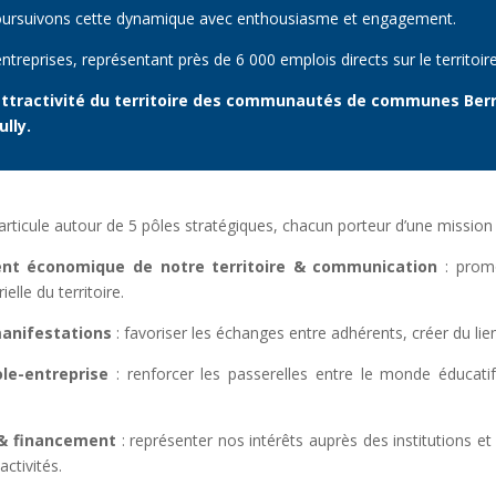
 poursuivons cette dynamique avec enthousiasme et engagement.
treprises, représentant près de 6 000 emplois directs sur le territoire
l’attractivité du territoire des communautés de communes Ber
ully.
articule autour de 5 pôles stratégiques, chacun porteur d’une mission e
nt économique de notre territoire & communication
: promo
rielle du territoire.
anifestations
: favoriser les échanges entre adhérents, créer du lien,
ole-entreprise
: renforcer les passerelles entre le monde éducatif
& financement
: représenter nos intérêts auprès des institutions et
ctivités.