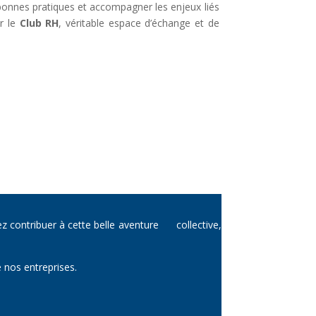
es bonnes pratiques et accompagner les enjeux liés
ur le
Club RH
, véritable espace d’échange et de
z contribuer à cette belle aventure collective,
e nos entreprises.