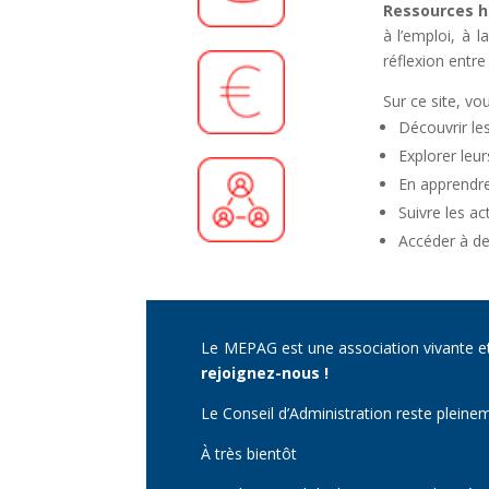
Ressources 
à l’emploi, à l
réflexion entre
Sur ce site, vo
Découvrir les
Explorer leur
En apprendre
Suivre les ac
Accéder à des
Le MEPAG est une association vivante et
rejoignez-nous !
Le Conseil d’Administration reste pleinem
À très bientôt